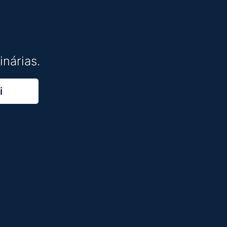
inárias.
i